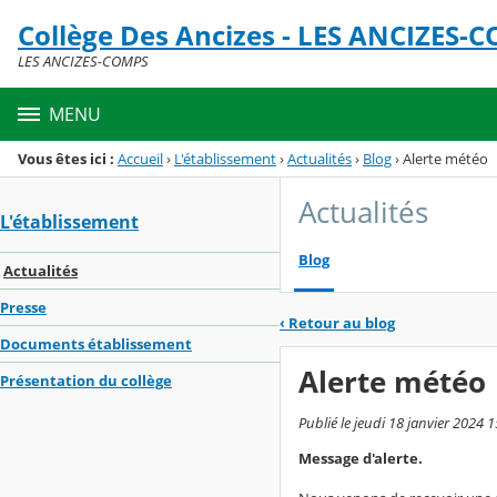
Panneau de gestion des cookies
Collège Des Ancizes - LES ANCIZES-
Menu de la rubrique
Contenu
LES ANCIZES-COMPS
MENU
Vous êtes ici :
Accueil
›
L'établissement
›
Actualités
›
Blog
›
Alerte météo
Actualités
L'établissement
Blog
Actualités
Presse
‹
Retour au blog
Documents établissement
Alerte météo
Présentation du collège
Publié le jeudi 18 janvier 2024 1
Message d'alerte.