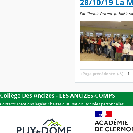
28/10/19 La 
Par Claudie Ducept, publié le sa
‹
Page précédente
(-/-)
1
Collège Des Ancizes - LES ANCIZES-COMPS
Contacts
Mentions légales
Chartes d'utilisation
Données personnelles