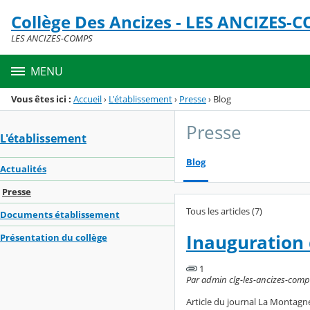
Panneau de gestion des cookies
Collège Des Ancizes - LES ANCIZES-
Menu de la rubrique
Contenu
LES ANCIZES-COMPS
MENU
Vous êtes ici :
Accueil
›
L'établissement
›
Presse
›
Blog
Presse
L'établissement
Blog
Actualités
Presse
Tous les articles (7)
Documents établissement
Inauguration d
Présentation du collège
1
Par admin clg-les-ancizes-comps
Article du journal La Montagn