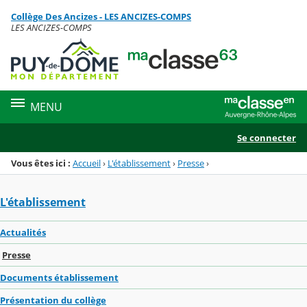
Panneau de gestion des cookies
Collège Des Ancizes - LES ANCIZES-COMPS
Menu de la rubrique
Contenu
LES ANCIZES-COMPS
MENU
Se connecter
Vous êtes ici :
Accueil
›
L'établissement
›
Presse
›
L'établissement
Actualités
Presse
Documents établissement
Présentation du collège