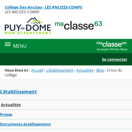
Panneau de gestion des cookies
Collège Des Ancizes - LES ANCIZES-COMPS
Menu de la rubrique
Contenu
LES ANCIZES-COMPS
MENU
Se connecter
Vous êtes ici :
Accueil
›
L'établissement
›
Actualités
›
Blog
›
Cross du
collège
L'établissement
Actualités
Presse
Documents établissement