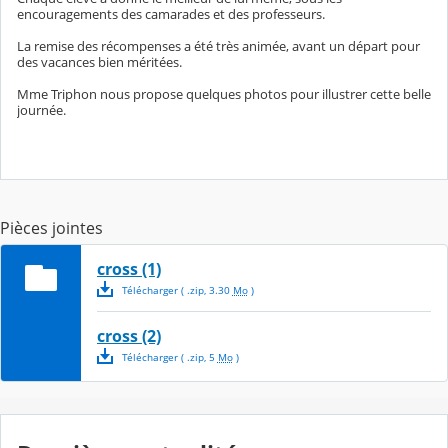
encouragements des camarades et des professeurs.
La remise des récompenses a été très animée, avant un départ pour
des vacances bien méritées.
Mme Triphon nous propose quelques photos pour illustrer cette belle
journée.
Pièces jointes
cross (1)
Télécharger
( .
zip
,
3.30
Mo
)
cross (2)
Télécharger
( .
zip
,
5
Mo
)