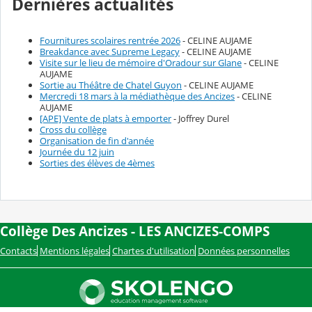
Dernières actualités
Fournitures scolaires rentrée 2026
- CELINE AUJAME
Breakdance avec Supreme Legacy
- CELINE AUJAME
Visite sur le lieu de mémoire d'Oradour sur Glane
- CELINE
AUJAME
Sortie au Théâtre de Chatel Guyon
- CELINE AUJAME
Mercredi 18 mars à la médiathèque des Ancizes
- CELINE
AUJAME
[APE] Vente de plats à emporter
- Joffrey Durel
Cross du collège
Organisation de fin d'année
Journée du 12 juin
Sorties des élèves de 4èmes
Collège Des Ancizes - LES ANCIZES-COMPS
Contacts
Mentions légales
Chartes d'utilisation
Données personnelles