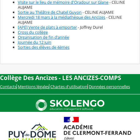
Visite sur le lieu de mémoire d'Oradour sur Glane
- CELINE
AUJAME
Sortie au Théâtre de Chatel Guyon
- CELINE AUJAME
Mercredi 18 mars à la médiathèque des Ancizes
- CELINE
AUJAME
[APE] Vente de plats à emporter
- Joffrey Durel
Cross du collège
Organisation de fin d'année
Journée du 12 juin
Sorties des élèves de 4èmes
Collège Des Ancizes - LES ANCIZES-COMPS
Contacts
Mentions légales
Chartes d'utilisation
Données personnelles