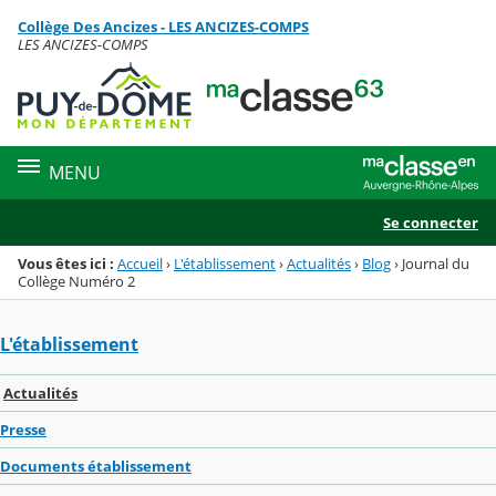
Panneau de gestion des cookies
Collège Des Ancizes - LES ANCIZES-COMPS
Menu de la rubrique
Contenu
LES ANCIZES-COMPS
MENU
Se connecter
Vous êtes ici :
Accueil
›
L'établissement
›
Actualités
›
Blog
›
Journal du
Collège Numéro 2
L'établissement
Actualités
Presse
Documents établissement