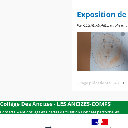
Exposition de
Par CELINE AUJAME, publié le lu
‹
Page précédente
(-/-)
1
Collège Des Ancizes - LES ANCIZES-COMPS
Contacts
Mentions légales
Chartes d'utilisation
Données personnelles