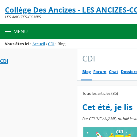
Panneau de gestion des cookies
Collège Des Ancizes - LES ANCIZES-
Menu de la rubrique
Contenu
LES ANCIZES-COMPS
MENU
Vous êtes ici :
Accueil
›
CDI
›
Blog
CDI
CDI
Blog
Forum
Chat
Dossier
Tous les articles (35)
Cet été, je lis
Par CELINE AUJAME, publié le sam