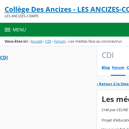
Panneau de gestion des cookies
Collège Des Ancizes - LES ANCIZES-
Menu de la rubrique
Contenu
LES ANCIZES-COMPS
MENU
Vous êtes ici :
Accueil
›
CDI
›
Forum
›
Les médias face au coronavirus
CDI
CDI
Blog
Forum
C
‹
Retour à la liste
Les méd
Créé par CELINE A
Projet d'éducat