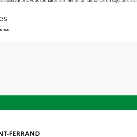
des observations, vous souhaitez commenter un fait, lancer un sujet de dis
es
onse