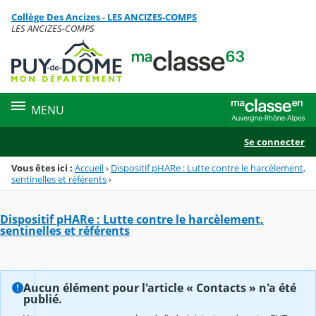
Panneau de gestion des cookies
Collège Des Ancizes - LES ANCIZES-COMPS
Menu de la rubrique
Contenu
LES ANCIZES-COMPS
MENU
Se connecter
Vous êtes ici :
Accueil
›
Dispositif pHARe : Lutte contre le harcèlement,
sentinelles et référents
›
Dispositif pHARe : Lutte contre le harcèlement,
sentinelles et référents
Aucun élément pour l'article « Contacts » n'a été
publié.